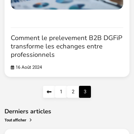
Comment le prelevement B2B DGFiP
transforme les echanges entre
professionnels
16 Août 2024
Pagination
1
2
3
des
publications
Derniers articles
Tout afficher